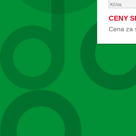
Kč/os
CENY S
Cena za 