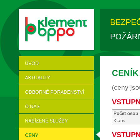
BEZPE
POŽÁR
ÚVOD
CENÍK
AKTUALITY
(ceny js
ODBORNÉ PORADENSTVÍ
VSTUPN
O NÁS
Počet osob
Kč/os
NABÍZENÉ SLUŽBY
VSTUPN
CENY