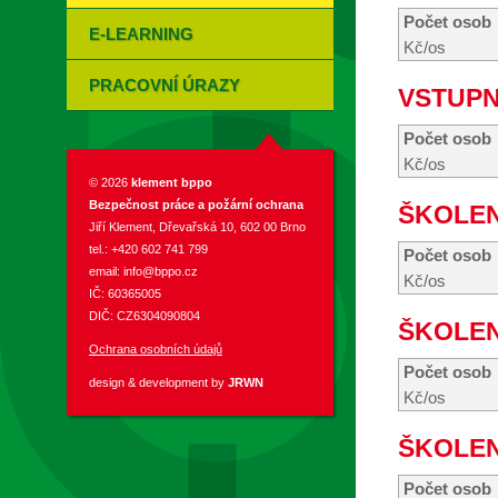
Počet osob
E-LEARNING
Kč/os
PRACOVNÍ ÚRAZY
VSTUPN
Počet osob
Kč/os
© 2026
klement bppo
Bezpečnost práce a požární ochrana
ŠKOLEN
Jiří Klement, Dřevařská 10, 602 00 Brno
tel.: +420 602 741 799
Počet osob
email:
info@bppo.cz
Kč/os
IČ: 60365005
DIČ: CZ6304090804
ŠKOLEN
Ochrana osobních údajů
Počet osob
design & development by
JRWN
Kč/os
ŠKOLEN
Počet osob