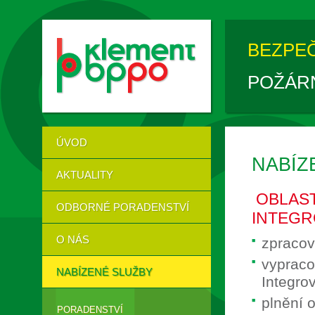
BEZPE
POŽÁR
ÚVOD
NABÍZ
AKTUALITY
OBLAST
ODBORNÉ PORADENSTVÍ
INTEGR
O NÁS
zpracov
vypraco
NABÍZENÉ SLUŽBY
Integro
plnění 
PORADENSTVÍ