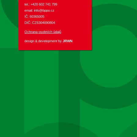
tel.: +420 602 741 799
email:
info@bppo.cz
IČ: 60365005
DIČ: CZ6304090804
Ochrana osobních údajů
design & development by
JRWN