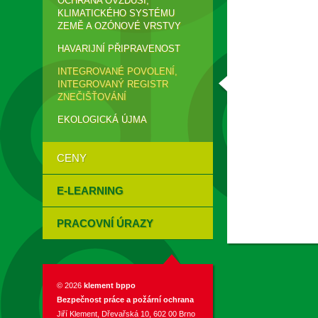
OCHRANA OVZDUŠÍ,
KLIMATICKÉHO SYSTÉMU
ZEMĚ A OZÓNOVÉ VRSTVY
HAVARIJNÍ PŘIPRAVENOST
INTEGROVANÉ POVOLENÍ,
INTEGROVANÝ REGISTR
ZNEČIŠŤOVÁNÍ
EKOLOGICKÁ ÚJMA
CENY
E-LEARNING
PRACOVNÍ ÚRAZY
© 2026
klement bppo
Bezpečnost práce a požární ochrana
Jiří Klement, Dřevařská 10, 602 00 Brno