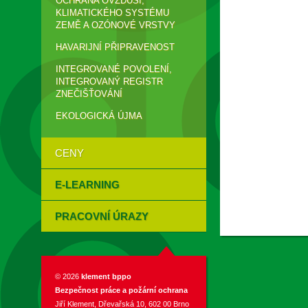
OCHRANA OVZDUŠÍ,
KLIMATICKÉHO SYSTÉMU
ZEMĚ A OZÓNOVÉ VRSTVY
HAVARIJNÍ PŘIPRAVENOST
INTEGROVANÉ POVOLENÍ,
INTEGROVANÝ REGISTR
ZNEČIŠŤOVÁNÍ
EKOLOGICKÁ ÚJMA
CENY
E-LEARNING
PRACOVNÍ ÚRAZY
© 2026
klement bppo
Bezpečnost práce a požární ochrana
Jiří Klement, Dřevařská 10, 602 00 Brno