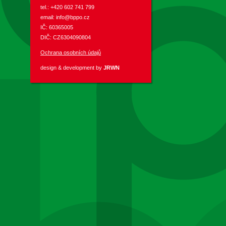
tel.: +420 602 741 799
email:
info@bppo.cz
IČ: 60365005
DIČ: CZ6304090804
Ochrana osobních údajů
design & development by
JRWN