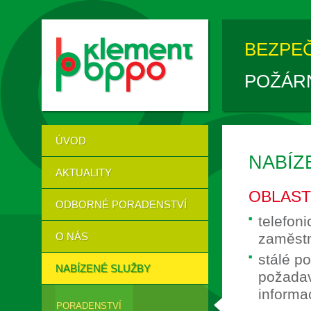
BEZPE
POŽÁR
ÚVOD
NABÍZ
AKTUALITY
OBLAST
ODBORNÉ PORADENSTVÍ
telefon
O NÁS
zaměstn
stálé p
NABÍZENÉ SLUŽBY
požadav
informa
PORADENSTVÍ