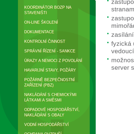
zastupo
KOORDINÁTOR BOZP NA
stranam
STAVENIŠTI
zastupo
ON-LINE ŠKOLENÍ
mimořád
DOKUMENTACE
zasílán
KONTROLNÍ ČINNOST
fyzická
vedoucí
SPRÁVNÍ ŘÍZENÍ - SANKCE
možnost
ÚRAZY A NEMOCI Z POVOLÁNÍ
server 
HAVARIJNÍ STAVY, POŽÁRY
POŽÁRNĚ BEZPEČNOSTNÍ
ZAŘÍZENÍ (PBZ)
NAKLÁDÁNÍ S CHEMICKÝMI
LÁTKAMI A SMĚSMI
ODPADOVÉ HOSPODÁŘSTVÍ,
NAKLÁDÁNÍ S OBALY
VODNÍ HOSPODÁŘSTVÍ