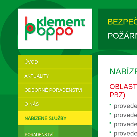
BEZPE
POŽÁR
ÚVOD
NABÍZ
AKTUALITY
OBLAST
ODBORNÉ PORADENSTVÍ
PBZ)
O NÁS
provede
provede
NABÍZENÉ SLUŽBY
provede
provede
PORADENSTVÍ