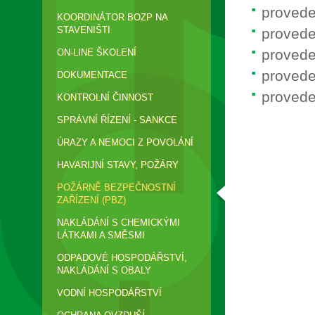
provede
KOORDINÁTOR BOZP NA
STAVENIŠTI
provede
provede
ON-LINE ŠKOLENÍ
provede
DOKUMENTACE
provede
KONTROLNÍ ČINNOST
SPRÁVNÍ ŘÍZENÍ - SANKCE
ÚRAZY A NEMOCI Z POVOLÁNÍ
HAVARIJNÍ STAVY, POŽÁRY
POŽÁRNĚ BEZPEČNOSTNÍ
ZAŘÍZENÍ (PBZ)
NAKLÁDÁNÍ S CHEMICKÝMI
LÁTKAMI A SMĚSMI
ODPADOVÉ HOSPODÁŘSTVÍ,
NAKLÁDÁNÍ S OBALY
VODNÍ HOSPODÁŘSTVÍ