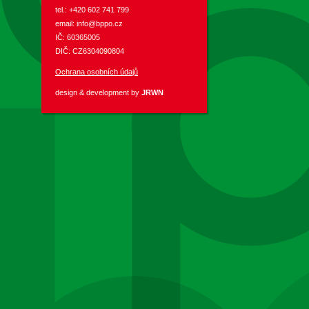
tel.: +420 602 741 799
email:
info@bppo.cz
IČ: 60365005
DIČ: CZ6304090804
Ochrana osobních údajů
design & development by
JRWN