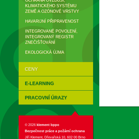
OCHRANA OVZDUŠÍ,
KLIMATICKÉHO SYSTÉMU
ZEMĚ A OZÓNOVÉ VRSTVY
HAVARIJNÍ PŘIPRAVENOST
INTEGROVANÉ POVOLENÍ,
INTEGROVANÝ REGISTR
ZNEČIŠŤOVÁNÍ
EKOLOGICKÁ ÚJMA
CENY
E-LEARNING
PRACOVNÍ ÚRAZY
© 2026
klement bppo
Bezpečnost práce a požární ochrana
Jiří Klement, Dřevařská 10, 602 00 Brno